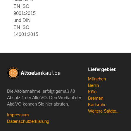
EN ISO
9001:2015
und DIN
EN ISO
14001:2015
Liefergebiet
München
Berlin
Die Altölannahme, erfolgt gemäß
§8
Köln
Absatz 1 der AltölVO
. Den Wortlauf der
Bremen
AltölVO können Sie hier abrufen.
Karlsruhe
Weitere Städte...
Impressum
Datenschutzerklärung