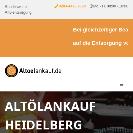
0203-4490 7688
Mo. - Fr. 08:00 - 18:00
Bundesweite
Altölentsorgung
Bei gleichzeitiger Beauft
auf die Entsorgung von Kü
☰
ALTÖLANKAUF
HEIDELBERG