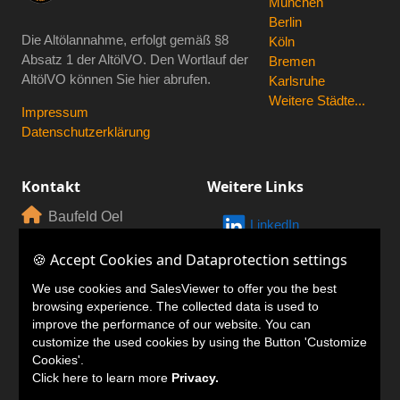
München
Berlin
Die Altölannahme, erfolgt gemäß
§8
Köln
Absatz 1 der AltölVO
. Den Wortlauf der
Bremen
AltölVO können Sie hier abrufen.
Karlsruhe
Weitere Städte...
Impressum
Datenschutzerklärung
Kontakt
Weitere Links
Baufeld Oel
LinkedIn
GmbH
🍪 Accept Cookies and Dataprotection settings
🍪 Accept Cookies and Dataprotection settings
Motorstr. 56
80809 München
We use cookies and SalesViewer to offer you the best
We use cookies and SalesViewer to offer you the best
browsing experience. The collected data is used to
browsing experience. The collected data is used to
+49 203 4490
improve the performance of our website. You can
improve the performance of our website. You can
7688
customize the used cookies by using the Button 'Customize
customize the used cookies by using the Button 'Customize
Cookies'.
Cookies'.
service@altoelankauf.de
Click here to learn more
Click here to learn more
Privacy.
Privacy.