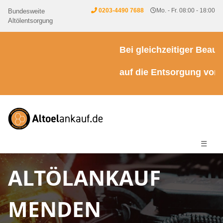
0203-4490 7688
Mo. - Fr. 08:00 - 18:00
Bundesweite
Altölentsorgung
Bei gleichzeitiger Beauftr
auf die Entsorgung von Kü
☰
ALTÖLANKAUF
MENDEN