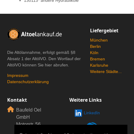
130113* andere Hydrauliköle
Liefergebiet
München
Berlin
Die Altölannahme, erfolgt gemäß
§8
Köln
Absatz 1 der AltölVO
. Den Wortlauf der
Bremen
AltölVO können Sie hier abrufen.
Karlsruhe
Weitere Städte...
Impressum
Datenschutzerklärung
Kontakt
Weitere Links
Baufeld Oel
LinkedIn
GmbH
Motorstr. 56
80809 München