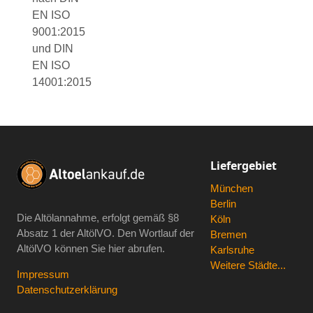
EN ISO
9001:2015
und DIN
EN ISO
14001:2015
Liefergebiet
München
Berlin
Die Altölannahme, erfolgt gemäß
§8
Köln
Absatz 1 der AltölVO
. Den Wortlauf der
Bremen
AltölVO können Sie hier abrufen.
Karlsruhe
Weitere Städte...
Impressum
Datenschutzerklärung