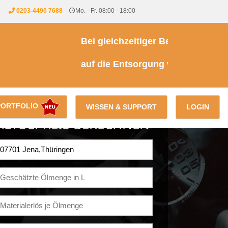
0203-4490 7688
Mo. - Fr. 08:00 - 18:00
Bei gleichzeitiger Beauftragung einer
auf die Entsorgung von Kühl- & Brems
PORTFOLIO
WISSEN & SUPPORT
LOGIN
ALTÖLPREIS BERECHNEN