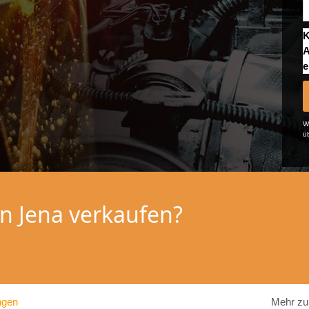
K
A
e
We
ü
in Jena verkaufen?
ngen
Mehr zu