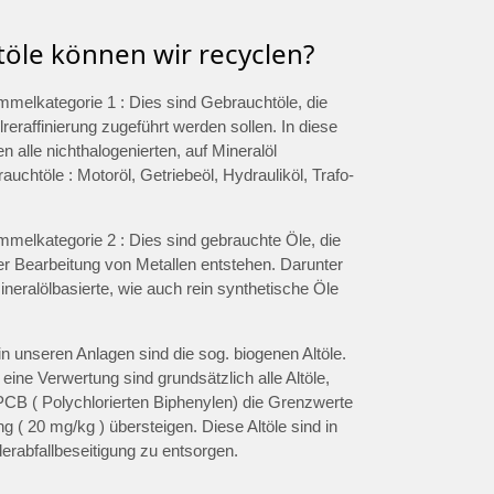
töle können wir recyclen?
ammelkategorie 1 : Dies sind Gebrauchtöle, die
lreraffinierung zugeführt werden sollen. In diese
len alle nichthalogenierten, auf Mineralöl
uchtöle : Motoröl, Getriebeöl, Hydrauliköl, Trafo-
ammelkategorie 2 : Dies sind gebrauchte Öle, die
er Bearbeitung von Metallen entstehen. Darunter
eralölbasierte, wie auch rein synthetische Öle
in unseren Anlagen sind die sog. biogenen Altöle.
 eine Verwertung sind grundsätzlich alle Altöle,
PCB ( Polychlorierten Biphenylen) die Grenzwerte
ng ( 20 mg/kg ) übersteigen. Diese Altöle sind in
erabfallbeseitigung zu entsorgen.