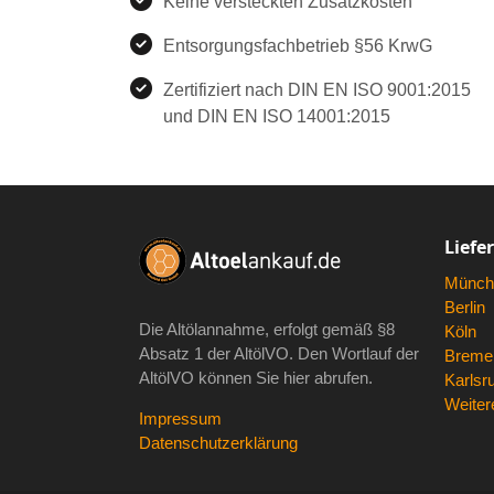
Keine versteckten Zusatzkosten
Entsorgungsfachbetrieb §56 KrwG
Zertifiziert nach DIN EN ISO 9001:2015
und DIN EN ISO 14001:2015
Liefe
Münch
Berlin
Die Altölannahme, erfolgt gemäß
§8
Köln
Absatz 1 der AltölVO
. Den Wortlauf der
Breme
AltölVO können Sie hier abrufen.
Karlsr
Weitere
Impressum
Datenschutzerklärung