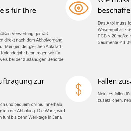
is für Ihre
beschaffe
Das Altöl muss f
Wassergehalt <6%
mäßen Verwertung gemäß
PCB < 20mg/kg na
en direkt nach dem Abholvorgang
Sedimente < 1,0
ür Mengen der gleichen Abfallart
 Kalenderjahr beantragen wir für
weis bei der zuständigen Behörde.
auftragung zur
Fallen zus
Nein, es fallen fü
zusätzlichen, ne
fach und bequem online. Innerhalb
glich der Abholung. Die Ware, wird
 fünf bis zehn Werktage in Jena