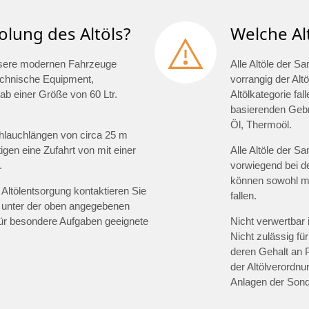
olung des Altöls?
Welche Al
 Unsere modernen Fahrzeuge
Alle Altöle der S
technische Equipment,
vorrangig der Altö
ab einer Größe von 60 Ltr.
Altölkategorie fal
basierenden Gebra
Öl, Thermoöl.
hlauchlängen von circa 25 m
gen eine Zufahrt von mit einer
Alle Altöle der S
.
vorwiegend bei d
können sowohl min
Altölentsorgung kontaktieren Sie
fallen.
 unter der oben angegebenen
für besondere Aufgaben geeignete
Nicht verwertbar 
Nicht zulässig für
deren Gehalt an 
der Altölverordnu
Anlagen der Sond