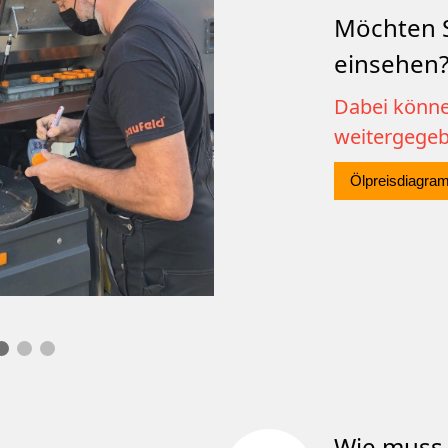
Möchten S
einsehen
Dabei könne
weitergege
Ölpreisdiagra
Wie muss 