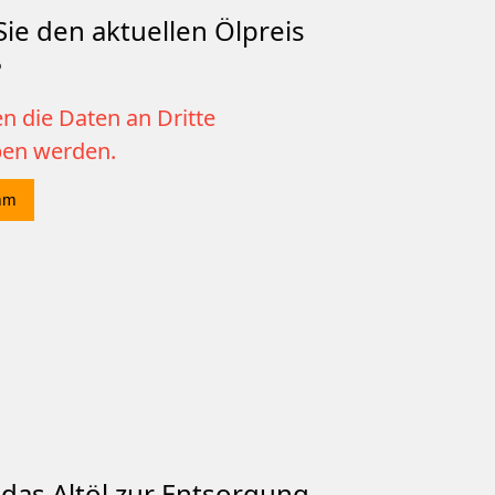
ie den aktuellen Ölpreis
?
n die Daten an Dritte
ben werden.
mm
das Altöl zur Entsorgung