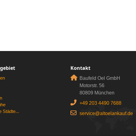
rgebiet
Kontakt
en
Baufeld Oel GmbH
Motorstr. 56
80809 München
n
+49 203 4490 7688
uhe
 Städte...
service@altoelankauf.de