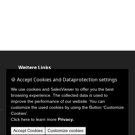
Weitere Links
🍪 Accept Cookies and Dataprotection settings
🍪 Accept Cookies and Dataprotection settings
LinkedIn
We use cookies and SalesViewer to offer you the best
We use cookies and SalesViewer to offer you the best
browsing experience. The collected data is used to
browsing experience. The collected data is used to
improve the performance of our website. You can
improve the performance of our website. You can
customize the used cookies by using the Button 'Customize
customize the used cookies by using the Button 'Customize
Cookies'.
Cookies'.
Click here to learn more
Click here to learn more
Privacy.
Privacy.
Accept Cookies
Accept Cookies
Customize cookies
Customize cookies