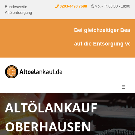
0203-4490 7688
Mo. - Fr. 08:00 - 18:00
Bundesweite
Altölentsorgung
Bei gleichzeitiger Beauft
auf die Entsorgung von K
☰
ALTÖLANKAUF
OBERHAUSEN