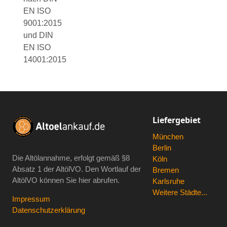
EN ISO
9001:2015
und DIN
EN ISO
14001:2015
Liefergebiet
München
Berlin
Die Altölannahme, erfolgt gemäß
§8
Köln
Absatz 1 der AltölVO
. Den Wortlauf der
Bremen
AltölVO können Sie hier abrufen.
Karlsruhe
Weitere Städte...
Impressum
Datenschutzerklärung