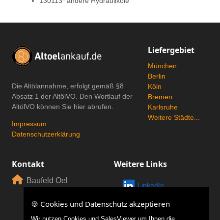
130113* andere Hydrauliköle
Liefergebiet
München
Berlin
Die Altölannahme, erfolgt gemäß
§8
Köln
Absatz 1 der AltölVO
. Den Wortlauf der
Bremen
AltölVO können Sie hier abrufen.
Karlsruhe
Weitere Städte...
Impressum
Datenschutzerklärung
Kontakt
Weitere Links
Baufeld Oel
LinkedIn
GmbH
🍪 Cookies und Datenschutz akzeptieren
Motorstr. 56
80809 München
Wir nutzen Cookies und SalesViewer um Ihnen die