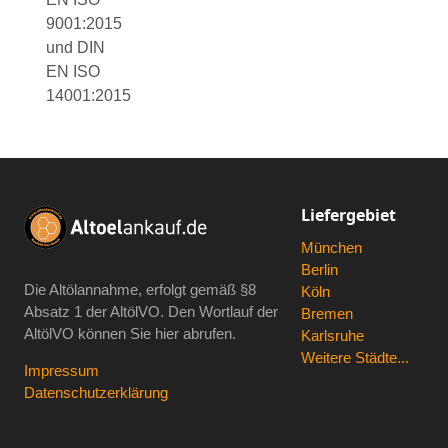
9001:2015
und DIN
EN ISO
14001:2015
Liefergebiet
München
Berlin
Die Altölannahme, erfolgt gemäß
§8
Köln
Absatz 1 der AltölVO
. Den Wortlauf der
Bremen
AltölVO können Sie hier abrufen.
Karlsruhe
Weitere Städte...
Impressum
Datenschutzerklärung