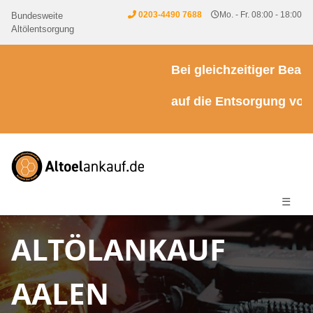
0203-4490 7688
Mo. - Fr. 08:00 - 18:00
Bundesweite
Altölentsorgung
Bei gleichzeitiger Beauft
auf die Entsorgung von Kü
☰
ALTÖLANKAUF
AALEN