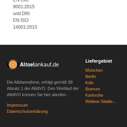
9001:2015
und DIN
EN ISO
14001:2015
Liefergebiet
München
Berlin
Die Altölannahme, erfolgt gemäß
§8
Köln
Absatz 1 der AltölVO
. Den Wortlauf der
Bremen
AltölVO können Sie hier abrufen.
Karlsruhe
Weitere Städte...
Impressum
Datenschutzerklärung