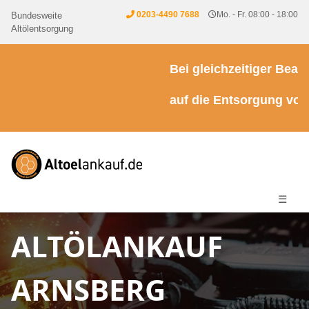
0203-4490 7688
Mo. - Fr. 08:00 - 18:00
Bundesweite
Altölentsorgung
Bei gleichzeitiger Beauft
auf die Entsorgung von Kü
☰
ALTÖLANKAUF
ARNSBERG