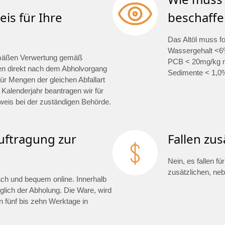
is für Ihre
beschaffe
Das Altöl muss f
Wassergehalt <6%
mäßen Verwertung gemäß
PCB < 20mg/kg na
en direkt nach dem Abholvorgang
Sedimente < 1,0
ür Mengen der gleichen Abfallart
 Kalenderjahr beantragen wir für
weis bei der zuständigen Behörde.
auftragung zur
Fallen zus
Nein, es fallen f
zusätzlichen, ne
fach und bequem online. Innerhalb
glich der Abholung. Die Ware, wird
 fünf bis zehn Werktage in