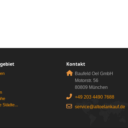
rgebiet
Kontakt
en
Baufeld Oel GmbH
Motorstr. 56
80809 München
n
+49 203 4490 7688
uhe
 Städte...
service@altoelankauf.de