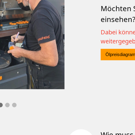
Möchten S
einsehen
Dabei könne
weitergege
Ölpreisdiagra
Wie muss 