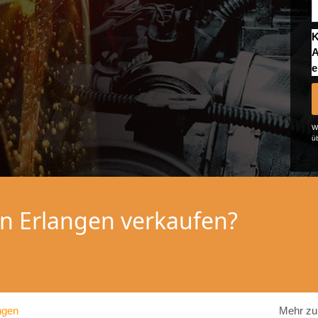
K
A
e
We
ü
 in Erlangen verkaufen?
ngen
Mehr zu