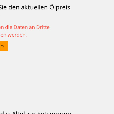
ie den aktuellen Ölpreis
?
n die Daten an Dritte
ben werden.
mm
das Altöl zur Entsorgung