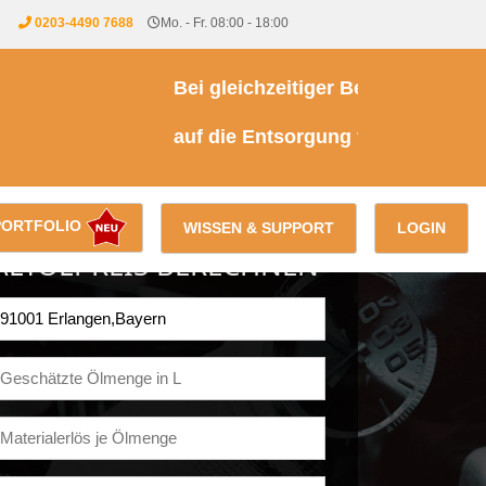
0203-4490 7688
Mo. - Fr. 08:00 - 18:00
Bei gleichzeitiger Beauftragung einer
auf die Entsorgung von Kühl- & Brems
PORTFOLIO
WISSEN & SUPPORT
LOGIN
ALTÖLPREIS BERECHNEN