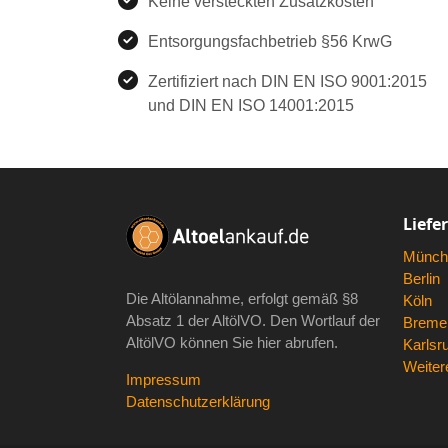
Keine versteckten Zusatzkosten
Entsorgungsfachbetrieb §56 KrwG
Zertifiziert nach DIN EN ISO 9001:2015
und DIN EN ISO 14001:2015
Liefe
Münch
Berlin
Die Altölannahme, erfolgt gemäß
§8
Köln
Absatz 1 der AltölVO
. Den Wortlauf der
Breme
AltölVO können Sie hier abrufen.
Karlsr
Weitere
Impressum
Datenschutzerklärung