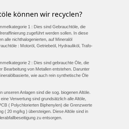
töle können wir recyclen?
ammelkategorie 1 : Dies sind Gebrauchtöle, die
lreraffinierung zugeführt werden sollen. In diese
len alle nichthalogenierten, auf Mineralöl
uchtöle : Motoröl, Getriebeöl, Hydrauliköl, Trafo-
ammelkategorie 2 : Dies sind gebrauchte Öle, die
er Bearbeitung von Metallen entstehen. Darunter
eralölbasierte, wie auch rein synthetische Öle
in unseren Anlagen sind die sog. biogenen Altöle.
 eine Verwertung sind grundsätzlich alle Altöle,
PCB ( Polychlorierten Biphenylen) die Grenzwerte
ng ( 20 mg/kg ) übersteigen. Diese Altöle sind in
erabfallbeseitigung zu entsorgen.