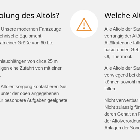
olung des Altöls?
Welche Al
olt. Unsere modernen Fahrzeuge
Alle Altöle der S
technische Equipment,
vorrangig der Altö
ab einer Größe von 60 Ltr.
Altölkategorie fal
basierenden Gebra
Öl, Thermoöl.
hlauchlängen von circa 25 m
gen eine Zufahrt von mit einer
Alle Altöle der S
.
vorwiegend bei d
können sowohl min
Altölentsorgung kontaktieren Sie
fallen.
 unter der oben angegebenen
für besondere Aufgaben geeignete
Nicht verwertbar 
Nicht zulässig für
deren Gehalt an 
der Altölverordnu
Anlagen der Sond