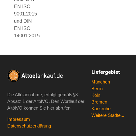
EN ISO
9001:2015
und DIN
EN ISO
14001:2015
Liefergebiet
München
Berlin
Die Altölannahme, erfolgt gemäß
§8
Köln
Absatz 1 der AltölVO
. Den Wortlauf der
Bremen
AltölVO können Sie hier abrufen.
Karlsruhe
Weitere Städte...
Impressum
Datenschutzerklärung