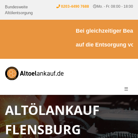
0203-4490 7688
Mo. - Fr. 08:00 - 18:00
Bundesweite
Altölentsorgung
Bei gleichzeitiger Beauft
auf die Entsorgung von K
☰
ALTÖLANKAUF
FLENSBURG