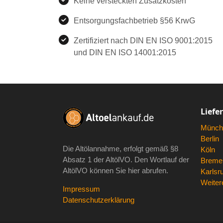
Keine versteckten Zusatzkosten
Entsorgungsfachbetrieb §56 KrwG
Zertifiziert nach DIN EN ISO 9001:2015
und DIN EN ISO 14001:2015
Liefe
Münch
Berlin
Die Altölannahme, erfolgt gemäß
§8
Köln
Absatz 1 der AltölVO
. Den Wortlauf der
Breme
AltölVO können Sie hier abrufen.
Karlsr
Weitere
Impressum
Datenschutzerklärung