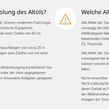
olung des Altöls?
Welche Al
holt. Unsere modernen Fahrzeuge
Alle Altöle der S
technische Equipment,
vorrangig der Altö
ab einer Größe von 60 Ltr.
Altölkategorie fal
basierenden Gebra
Öl, Thermoöl.
hlauchlängen von circa 25 m
gen eine Zufahrt von mit einer
Alle Altöle der S
.
vorwiegend bei d
können sowohl min
Altölentsorgung kontaktieren Sie
fallen.
 unter der oben angegebenen
für besondere Aufgaben geeignete
Nicht verwertbar 
Nicht zulässig für
deren Gehalt an 
der Altölverordnu
Anlagen der Sond