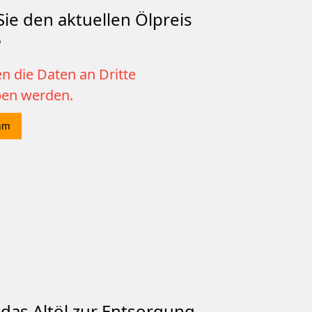
ie den aktuellen Ölpreis
?
n die Daten an Dritte
ben werden.
mm
das Altöl zur Entsorgung