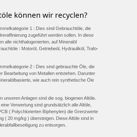
töle können wir recyclen?
ammelkategorie 1 : Dies sind Gebrauchtöle, die
lreraffinierung zugeführt werden sollen. In diese
len alle nichthalogenierten, auf Mineralöl
uchtöle : Motoröl, Getriebeöl, Hydrauliköl, Trafo-
ammelkategorie 2 : Dies sind gebrauchte Öle, die
er Bearbeitung von Metallen entstehen. Darunter
eralölbasierte, wie auch rein synthetische Öle
in unseren Anlagen sind die sog. biogenen Altöle.
 eine Verwertung sind grundsätzlich alle Altöle,
PCB ( Polychlorierten Biphenylen) die Grenzwerte
ng ( 20 mg/kg ) übersteigen. Diese Altöle sind in
erabfallbeseitigung zu entsorgen.