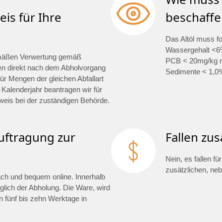
is für Ihre
beschaffe
Das Altöl muss f
Wassergehalt <6%
mäßen Verwertung gemäß
PCB < 20mg/kg na
en direkt nach dem Abholvorgang
Sedimente < 1,0
ür Mengen der gleichen Abfallart
 Kalenderjahr beantragen wir für
weis bei der zuständigen Behörde.
auftragung zur
Fallen zus
Nein, es fallen f
zusätzlichen, ne
fach und bequem online. Innerhalb
glich der Abholung. Die Ware, wird
 fünf bis zehn Werktage in