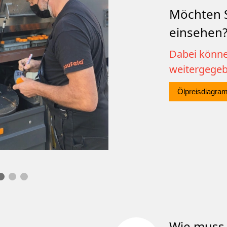
Möchten S
einsehen
Dabei könne
weitergege
Ölpreisdiagra
Wie muss 