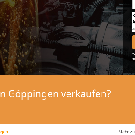
K
A
e
We
ü
 in Göppingen verkaufen?
ngen
Mehr zu