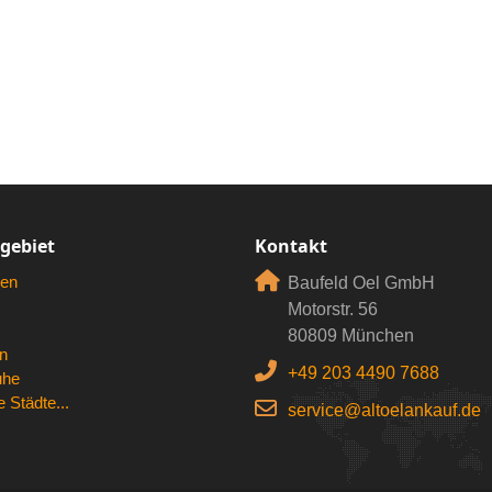
rgebiet
Kontakt
en
Baufeld Oel GmbH
Motorstr. 56
80809 München
n
+49 203 4490 7688
uhe
 Städte...
service@altoelankauf.de