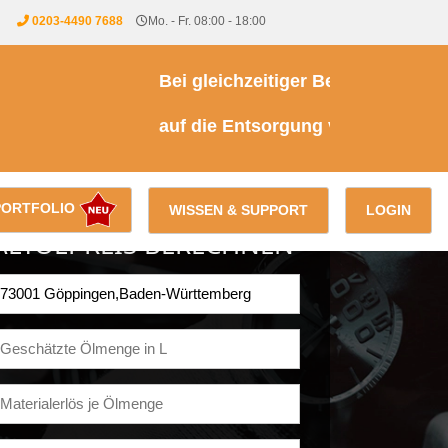
0203-4490 7688
Mo. - Fr. 08:00 - 18:00
Bei gleichzeitiger Beauftragung einer
auf die Entsorgung von Kühl- & Brems
PORTFOLIO
WISSEN & SUPPORT
LOGIN
ALTÖLPREIS BERECHNEN