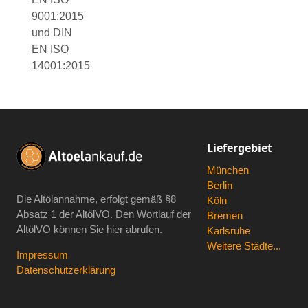
9001:2015
und DIN
EN ISO
14001:2015
Liefergebiet
München
Berlin
Die Altölannahme, erfolgt gemäß
§8
Köln
Absatz 1 der AltölVO
. Den Wortlauf der
Bremen
AltölVO können Sie hier abrufen.
Karlsruhe
Weitere Städte...
Impressum
Datenschutzerklärung