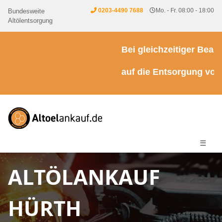
0203-4490 7688
Mo. - Fr. 08:00 - 18:00
Bundesweite
Altölentsorgung
Bei gleichzeitiger Beauft
auf die Entsorgung von Kü
☰
ALTÖLANKAUF
HÜRTH