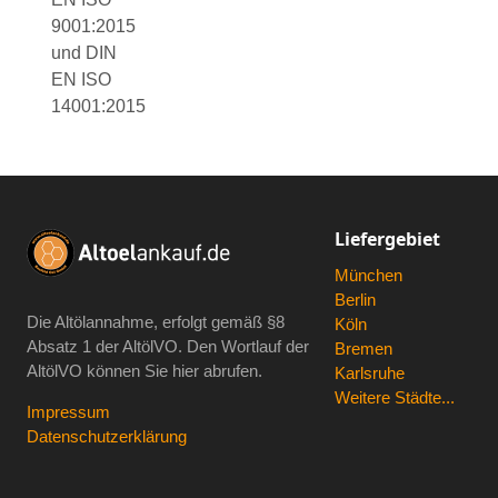
9001:2015
und DIN
EN ISO
14001:2015
Liefergebiet
München
Berlin
Die Altölannahme, erfolgt gemäß
§8
Köln
Absatz 1 der AltölVO
. Den Wortlauf der
Bremen
AltölVO können Sie hier abrufen.
Karlsruhe
Weitere Städte...
Impressum
Datenschutzerklärung