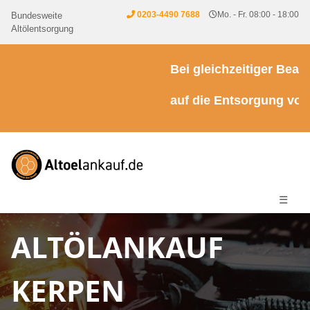
0203-4490 7688
Mo. - Fr. 08:00 - 18:00
Bundesweite
Altölentsorgung
Bei gleichzeitiger Beauft
auf die Entsorgung von Kü
☰
ALTÖLANKAUF
KERPEN