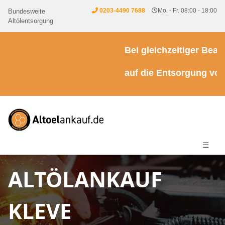
0203-4490 7688
Mo. - Fr. 08:00 - 18:00
Bundesweite
Altölentsorgung
Bei gleichzeitiger Beauft
auf die Entsorgung von K
☰
ALTÖLANKAUF
KLEVE