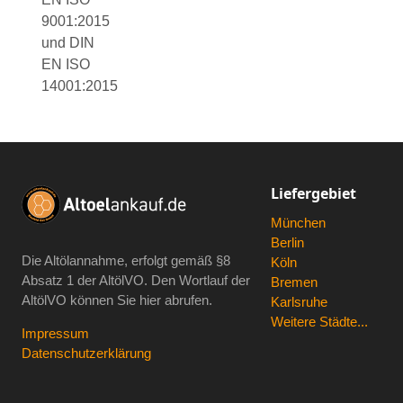
9001:2015
und DIN
EN ISO
14001:2015
Liefergebiet
München
Berlin
Die Altölannahme, erfolgt gemäß
§8
Köln
Absatz 1 der AltölVO
. Den Wortlauf der
Bremen
AltölVO können Sie hier abrufen.
Karlsruhe
Weitere Städte...
Impressum
Datenschutzerklärung