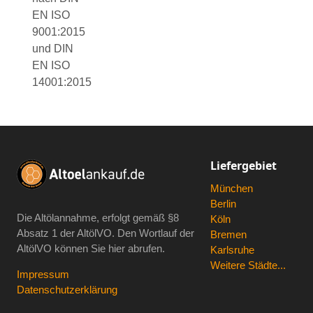
EN ISO
9001:2015
und DIN
EN ISO
14001:2015
Liefergebiet
München
Berlin
Die Altölannahme, erfolgt gemäß
§8
Köln
Absatz 1 der AltölVO
. Den Wortlauf der
Bremen
AltölVO können Sie hier abrufen.
Karlsruhe
Weitere Städte...
Impressum
Datenschutzerklärung