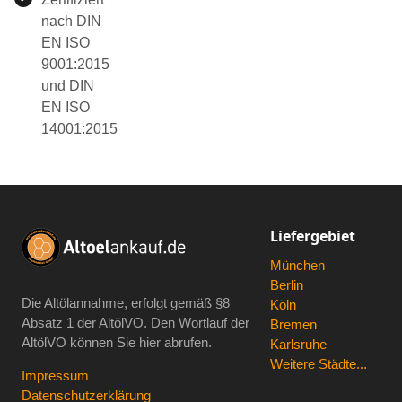
nach DIN
EN ISO
9001:2015
und DIN
EN ISO
14001:2015
Liefergebiet
München
Berlin
Die Altölannahme, erfolgt gemäß
§8
Köln
Absatz 1 der AltölVO
. Den Wortlauf der
Bremen
AltölVO können Sie hier abrufen.
Karlsruhe
Weitere Städte...
Impressum
Datenschutzerklärung