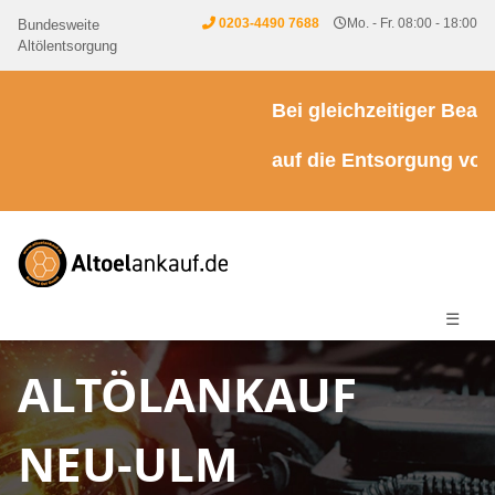
0203-4490 7688
Mo. - Fr. 08:00 - 18:00
Bundesweite
Altölentsorgung
Bei gleichzeitiger Beauft
auf die Entsorgung von Kü
☰
ALTÖLANKAUF
NEU-ULM