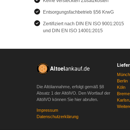
Keine versteckten Zusatzkosten
Entsorgungsfachbetrieb §56 KrwG
Zertifiziert nach DIN EN ISO 9001:2015
und DIN EN ISO 14001:2015
Liefe
Münch
Berlin
Die Altölannahme, erfolgt gemäß
§8
Köln
Absatz 1 der AltölVO
. Den Wortlauf der
Breme
AltölVO können Sie hier abrufen.
Karlsr
Weitere
Impressum
Datenschutzerklärung