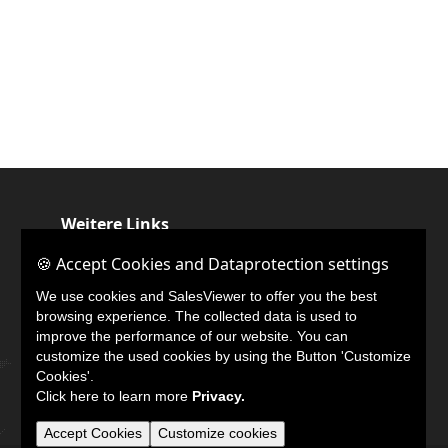
Weitere Links
🍪 Accept Cookies and Dataprotection settings
🍪 Accept Cookies and Dataprotection settings
LinkedIn
We use cookies and SalesViewer to offer you the best
We use cookies and SalesViewer to offer you the best
browsing experience. The collected data is used to
browsing experience. The collected data is used to
improve the performance of our website. You can
improve the performance of our website. You can
customize the used cookies by using the Button 'Customize
customize the used cookies by using the Button 'Customize
Cookies'.
Cookies'.
Click here to learn more
Click here to learn more
Privacy.
Privacy.
Accept Cookies
Accept Cookies
Customize cookies
Customize cookies