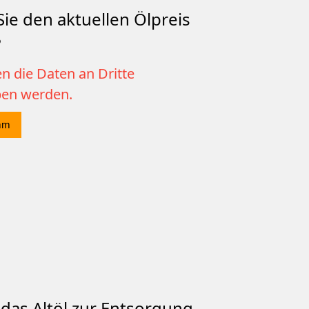
ie den aktuellen Ölpreis
?
n die Daten an Dritte
ben werden.
mm
das Altöl zur Entsorgung