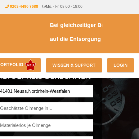
0203-4490 7688
Mo. - Fr. 08:00 - 18:00
Bei gleichzeitiger Beauftragung eine
auf die Entsorgung von Kühl- & Brem
PORTFOLIO
WISSEN & SUPPORT
LOGIN
ALTÖLPREIS BERECHNEN