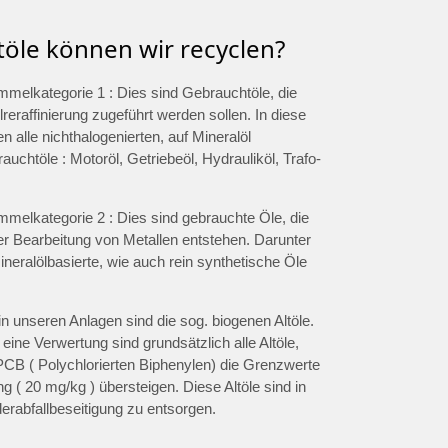
töle können wir recyclen?
ammelkategorie 1 : Dies sind Gebrauchtöle, die
lreraffinierung zugeführt werden sollen. In diese
len alle nichthalogenierten, auf Mineralöl
uchtöle : Motoröl, Getriebeöl, Hydrauliköl, Trafo-
ammelkategorie 2 : Dies sind gebrauchte Öle, die
er Bearbeitung von Metallen entstehen. Darunter
eralölbasierte, wie auch rein synthetische Öle
in unseren Anlagen sind die sog. biogenen Altöle.
 eine Verwertung sind grundsätzlich alle Altöle,
PCB ( Polychlorierten Biphenylen) die Grenzwerte
ng ( 20 mg/kg ) übersteigen. Diese Altöle sind in
erabfallbeseitigung zu entsorgen.