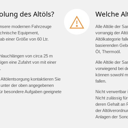
olung des Altöls?
Welche Al
. Unsere modernen Fahrzeuge
Alle Altöle der S
technische Equipment,
vorrangig der Altö
ab einer Größe von 60 Ltr.
Altölkategorie fal
basierenden Gebra
Öl, Thermoöl.
hlauchlängen von circa 25 m
gen eine Zufahrt von mit einer
Alle Altöle der S
.
vorwiegend bei d
können sowohl min
Altölentsorgung kontaktieren Sie
fallen.
 unter der oben angegebenen
für besondere Aufgaben geeignete
Nicht verwertbar 
Nicht zulässig für
deren Gehalt an 
der Altölverordnu
Anlagen der Sond