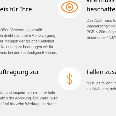
is für Ihre
beschaffe
Das Altöl muss f
Wassergehalt <6%
mäßen Verwertung gemäß
PCB < 20mg/kg na
en direkt nach dem Abholvorgang
Sedimente < 1,0
ür Mengen der gleichen Abfallart
 Kalenderjahr beantragen wir für
weis bei der zuständigen Behörde.
auftragung zur
Fallen zus
Nein, es fallen f
zusätzlichen, ne
fach und bequem online. Innerhalb
glich der Abholung. Die Ware, wird
 fünf bis zehn Werktage in Neuss