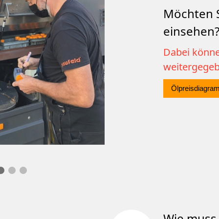
Möchten S
einsehen
Dabei könne
weitergege
Ölpreisdiagra
Wie muss 