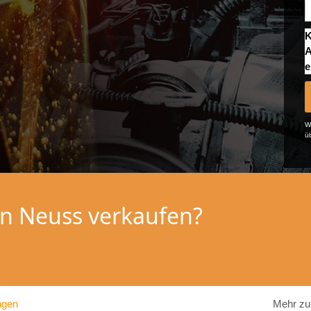
K
A
e
We
ü
 in Neuss verkaufen?
ngen
Mehr zu