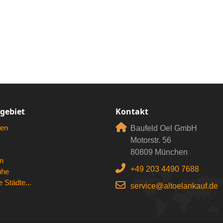
rgebiet
Kontakt
en
Baufeld Oel GmbH
Motorstr. 56
80809 München
n
+49 203 4490 7688
uhe
 Städte...
service@altoelankauf.de