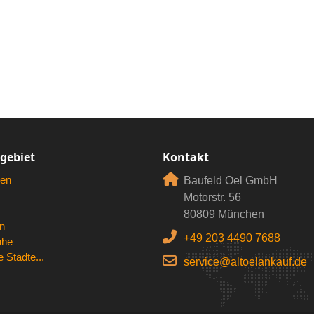
rgebiet
Kontakt
en
Baufeld Oel GmbH
Motorstr. 56
80809 München
n
+49 203 4490 7688
uhe
 Städte...
service@altoelankauf.de