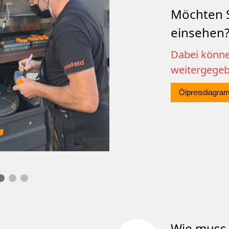
Möchten S
einsehen
Dabei könne
weitergege
Ölpreisdiagra
Wie muss 