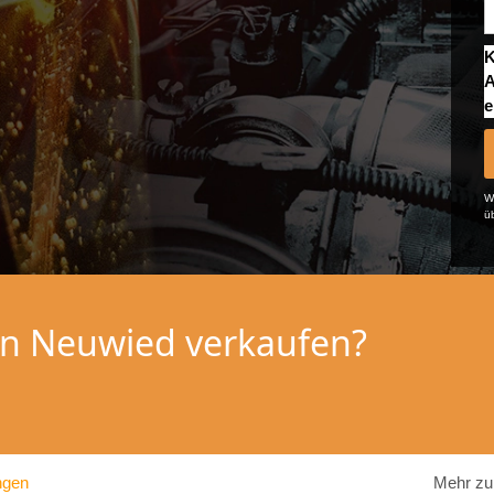
K
A
e
We
ü
 in Neuwied verkaufen?
ngen
Mehr zu