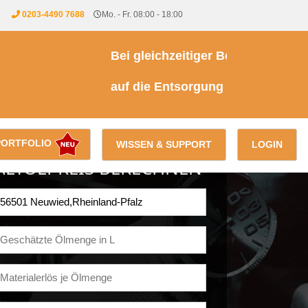
0203-4490 7688
Mo. - Fr. 08:00 - 18:00
Bei gleichzeitiger Beauftragung einer
auf die Entsorgung von Kühl- & Brems
PORTFOLIO
WISSEN & SUPPORT
LOGIN
ALTÖLPREIS BERECHNEN