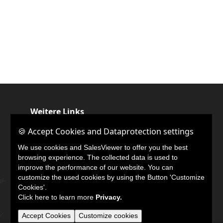
Weitere Links
🍪 Accept Cookies and Dataprotection settings
🍪 Accept Cookies and Dataprotection settings
LinkedIn
We use cookies and SalesViewer to offer you the best
We use cookies and SalesViewer to offer you the best
browsing experience. The collected data is used to
browsing experience. The collected data is used to
improve the performance of our website. You can
improve the performance of our website. You can
customize the used cookies by using the Button 'Customize
customize the used cookies by using the Button 'Customize
Cookies'.
Cookies'.
Click here to learn more
Click here to learn more
Privacy.
Privacy.
Accept Cookies
Accept Cookies
Customize cookies
Customize cookies