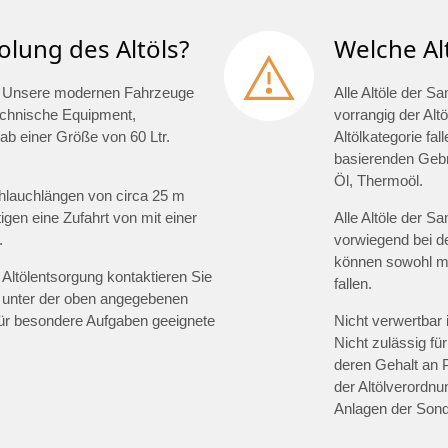
olung des Altöls?
Welche Al
lt. Unsere modernen Fahrzeuge
Alle Altöle der S
technische Equipment,
vorrangig der Altö
ab einer Größe von 60 Ltr.
Altölkategorie fal
basierenden Gebra
Öl, Thermoöl.
hlauchlängen von circa 25 m
gen eine Zufahrt von mit einer
Alle Altöle der S
.
vorwiegend bei d
können sowohl min
Altölentsorgung kontaktieren Sie
fallen.
 unter der oben angegebenen
für besondere Aufgaben geeignete
Nicht verwertbar 
Nicht zulässig für
deren Gehalt an 
der Altölverordnu
Anlagen der Sond