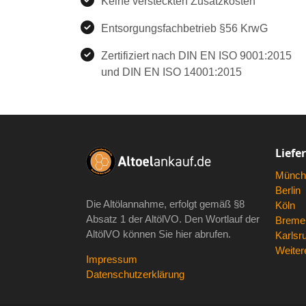
Keine versteckten Zusatzkosten
Entsorgungsfachbetrieb §56 KrwG
Zertifiziert nach DIN EN ISO 9001:2015
und DIN EN ISO 14001:2015
Liefe
Münch
Berlin
Die Altölannahme, erfolgt gemäß
§8
Köln
Absatz 1 der AltölVO
. Den Wortlauf der
Breme
AltölVO können Sie hier abrufen.
Karlsr
Weitere
Impressum
Datenschutzerklärung