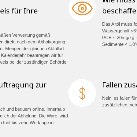
is für Ihre
beschaffe
Das Altöl muss f
Wassergehalt <6%
mäßen Verwertung gemäß
PCB < 20mg/kg na
en direkt nach dem Abholvorgang
Sedimente < 1,0
ür Mengen der gleichen Abfallart
 Kalenderjahr beantragen wir für
weis bei der zuständigen Behörde.
auftragung zur
Fallen zus
Nein, es fallen f
zusätzlichen, ne
fach und bequem online. Innerhalb
glich der Abholung. Die Ware, wird
 fünf bis zehn Werktage in