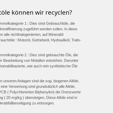
töle können wir recyclen?
ammelkategorie 1 : Dies sind Gebrauchtöle, die
lreraffinierung zugeführt werden sollen. In diese
len alle nichthalogenierten, auf Mineralöl
uchtöle : Motoröl, Getriebeöl, Hydrauliköl, Trafo-
ammelkategorie 2 : Dies sind gebrauchte Öle, die
er Bearbeitung von Metallen entstehen. Darunter
eralölbasierte, wie auch rein synthetische Öle
in unseren Anlagen sind die sog. biogenen Altöle.
 eine Verwertung sind grundsätzlich alle Altöle,
PCB ( Polychlorierten Biphenylen) die Grenzwerte
ng ( 20 mg/kg ) übersteigen. Diese Altöle sind in
erabfallbeseitigung zu entsorgen.