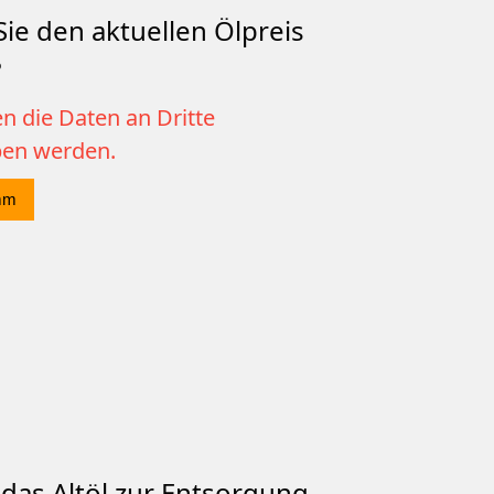
ie den aktuellen Ölpreis
?
n die Daten an Dritte
ben werden.
mm
das Altöl zur Entsorgung