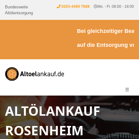
0203-4490 7688
Mo. - Fr. 08:00 - 18:00
Bundesweite
Altölentsorgung
Bei gleichzeitiger Beauft
auf die Entsorgung von K
☰
ALTÖLANKAUF
ROSENHEIM