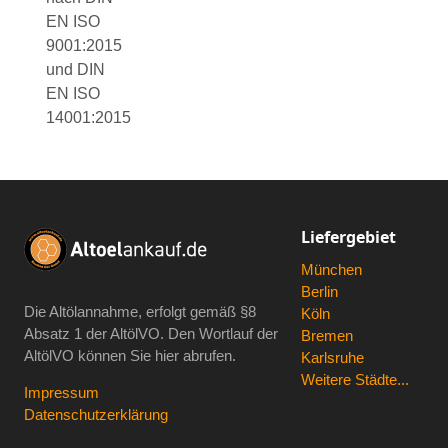
EN ISO
9001:2015
und DIN
EN ISO
14001:2015
Liefergebiet
München
Berlin
Die Altölannahme, erfolgt gemäß
§8
Köln
Absatz 1 der AltölVO
. Den Wortlauf der
Bremen
AltölVO können Sie hier abrufen.
Karlsruhe
Weitere Städte...
Impressum
Datenschutzerklärung