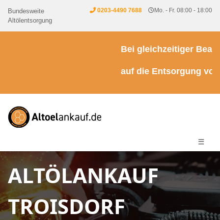
0203-4490 7688
Mo. - Fr. 08:00 - 18:00
Bundesweite
Altölentsorgung
Bei gleichzeitiger Beauft
auf die Entsorgung von Kü
☰
ALTÖLANKAUF
TROISDORF