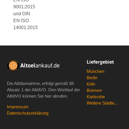
9001:2015
und DIN
EN ISO
14001:2015
Liefergebiet
München
Berlin
Die Altölannahme, erfolgt gemäß
§8
Köln
Absatz 1 der AltölVO
. Den Wortlauf der
Bremen
AltölVO können Sie hier abrufen.
Karlsruhe
Weitere Städte...
Impressum
Datenschutzerklärung