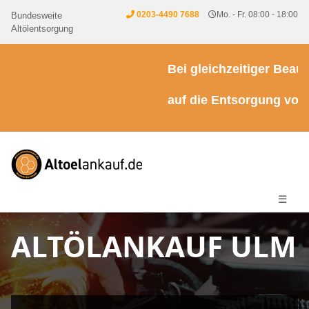
0203-4490 7688
Mo. - Fr. 08:00 - 18:00
Bundesweite
Altölentsorgung
Bei gleichzeitiger Beauft
auf die Entsorgung von Kü
☰
ALTÖLANKAUF ULM