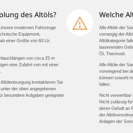
olung des Altöls?
Welche Al
t. Unsere modernen Fahrzeuge
Alle Altöle der S
technische Equipment,
vorrangig der Altö
ab einer Größe von 60 Ltr.
Altölkategorie fal
basierenden Gebra
Öl, Thermoöl.
hlauchlängen von circa 25 m
gen eine Zufahrt von mit einer
Alle Altöle der S
.
vorwiegend bei d
können sowohl min
Altölentsorgung kontaktieren Sie
fallen.
 unter der oben angegebenen
für besondere Aufgaben geeignete
Nicht verwertbar 
Nicht zulässig für
deren Gehalt an 
der Altölverordnu
Anlagen der Sond