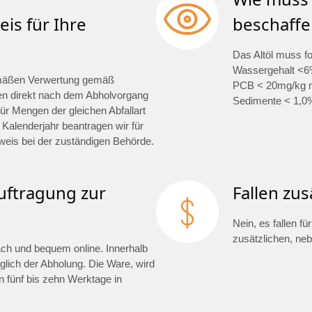
is für Ihre
beschaffe
Das Altöl muss f
Wassergehalt <6%
mäßen Verwertung gemäß
PCB < 20mg/kg na
en direkt nach dem Abholvorgang
Sedimente < 1,0
ür Mengen der gleichen Abfallart
 Kalenderjahr beantragen wir für
weis bei der zuständigen Behörde.
auftragung zur
Fallen zus
Nein, es fallen f
zusätzlichen, ne
fach und bequem online. Innerhalb
glich der Abholung. Die Ware, wird
 fünf bis zehn Werktage in