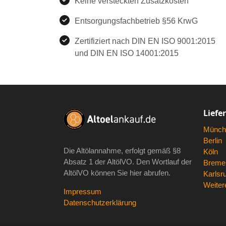
Keine versteckten Zusatzkosten
Entsorgungsfachbetrieb §56 KrwG
Zertifiziert nach DIN EN ISO 9001:2015
und DIN EN ISO 14001:2015
Liefe
Münch
Berlin
Die Altölannahme, erfolgt gemäß
§8
Köln
Absatz 1 der AltölVO
. Den Wortlauf der
Breme
AltölVO können Sie hier abrufen.
Karlsr
Weitere
Impressum
Datenschutzerklärung