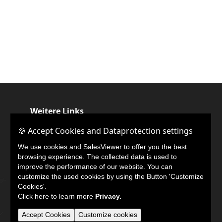
Weitere Links
🍪 Accept Cookies and Dataprotection settings
🍪 Accept Cookies and Dataprotection settings
LinkedIn
We use cookies and SalesViewer to offer you the best
We use cookies and SalesViewer to offer you the best
browsing experience. The collected data is used to
browsing experience. The collected data is used to
improve the performance of our website. You can
improve the performance of our website. You can
customize the used cookies by using the Button 'Customize
customize the used cookies by using the Button 'Customize
Cookies'.
Cookies'.
Click here to learn more
Click here to learn more
Privacy.
Privacy.
Accept Cookies
Accept Cookies
Customize cookies
Customize cookies