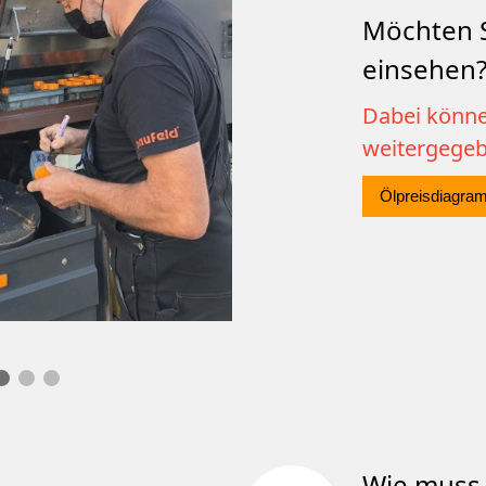
Möchten S
einsehen
Dabei könne
weitergege
Ölpreisdiagra
Wie muss 