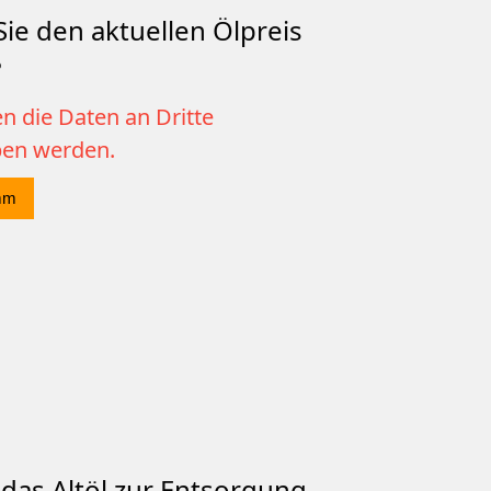
ie den aktuellen Ölpreis
?
n die Daten an Dritte
ben werden.
mm
das Altöl zur Entsorgung