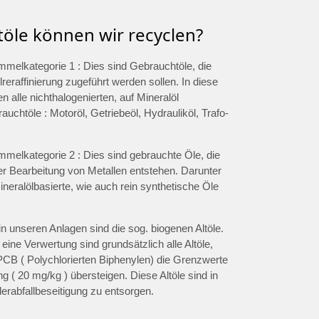
töle können wir recyclen?
ammelkategorie 1 : Dies sind Gebrauchtöle, die
lreraffinierung zugeführt werden sollen. In diese
len alle nichthalogenierten, auf Mineralöl
uchtöle : Motoröl, Getriebeöl, Hydrauliköl, Trafo-
ammelkategorie 2 : Dies sind gebrauchte Öle, die
er Bearbeitung von Metallen entstehen. Darunter
eralölbasierte, wie auch rein synthetische Öle
in unseren Anlagen sind die sog. biogenen Altöle.
 eine Verwertung sind grundsätzlich alle Altöle,
PCB ( Polychlorierten Biphenylen) die Grenzwerte
ng ( 20 mg/kg ) übersteigen. Diese Altöle sind in
erabfallbeseitigung zu entsorgen.