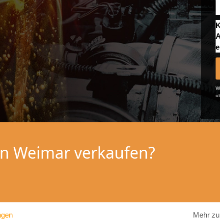
K
A
e
We
ü
 in Weimar verkaufen?
ngen
Mehr zu