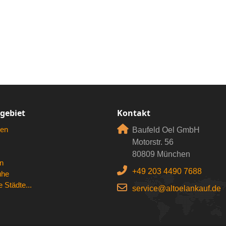
rgebiet
Kontakt
en
Baufeld Oel GmbH
Motorstr. 56
80809 München
n
+49 203 4490 7688
uhe
 Städte...
service@altoelankauf.de