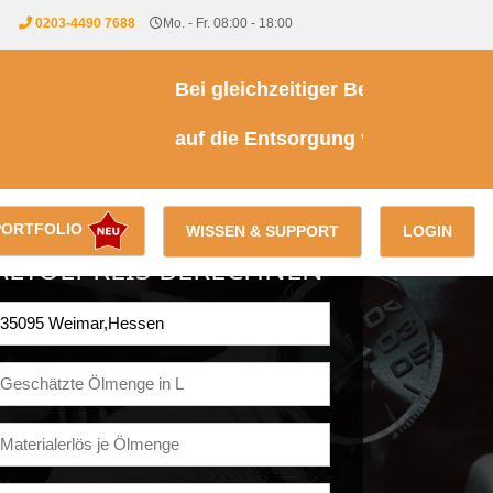
0203-4490 7688
Mo. - Fr. 08:00 - 18:00
Bei gleichzeitiger Beauftragung einer
auf die Entsorgung von Kühl- & Brems
PORTFOLIO
WISSEN & SUPPORT
LOGIN
ALTÖLPREIS BERECHNEN