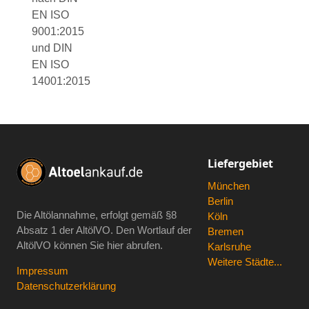
EN ISO
9001:2015
und DIN
EN ISO
14001:2015
Liefergebiet
München
Berlin
Die Altölannahme, erfolgt gemäß
§8
Köln
Absatz 1 der AltölVO
. Den Wortlauf der
Bremen
AltölVO können Sie hier abrufen.
Karlsruhe
Weitere Städte...
Impressum
Datenschutzerklärung