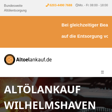
0203-4490 7688
Mo. - Fr. 08:00 - 18:00
Bundesweite
Altölentsorgung
Bei gleichzeitiger Beauft
auf die Entsorgung von Kü
☰
ALTÖLANKAUF
WILHELMSHAVEN