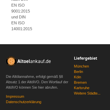
EN ISO
9001:2015
und DIN
EN ISO
14001:2015
Liefergebiet
München
Berlin
Die Altölannahme, erfolgt gemäß
§8
Köln
Absatz 1 der AltölVO
. Den Wortlauf der
Bremen
AltölVO können Sie hier abrufen.
Karlsruhe
Weitere Städte...
Impressum
Datenschutzerklärung